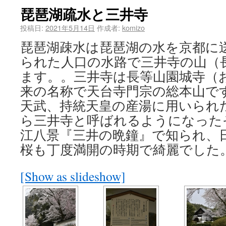
琵琶湖疏水と三井寺
投稿日:
2021年5月14日
作成者:
komizo
琵琶湖疎水は琵琶湖の水を京都に
られた人口の水路で三井寺の山（
ます。。三井寺は長等山園城寺（
来の名称で天台寺門宗の総本山で
天武、持統天皇の産湯に用いられ
ら三井寺と呼ばれるようになった
江八景『三井の晩鐘』で知られ、
桜も丁度満開の時期で綺麗でした
[Show as slideshow]