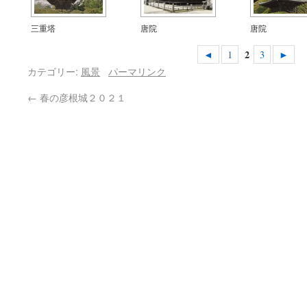
三重塔
唐院
唐院
2
◄
1
3
►
カテゴリー:
風景
パーマリンク
←
春の彦根城２０２１