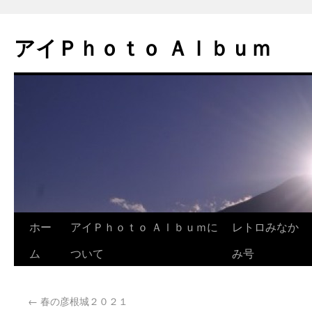
アイＰｈｏｔｏ Ａｌｂｕｍ
ホー
アイＰｈｏｔｏ Ａｌｂｕｍに
レトロみなか
ム
ついて
み号
←
春の彦根城２０２１